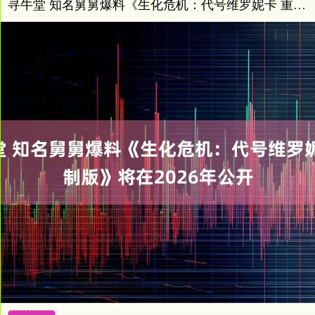
寻牛堂 知名舅舅爆料《生化危机：代号维罗妮卡 重制版》将在2026年公开