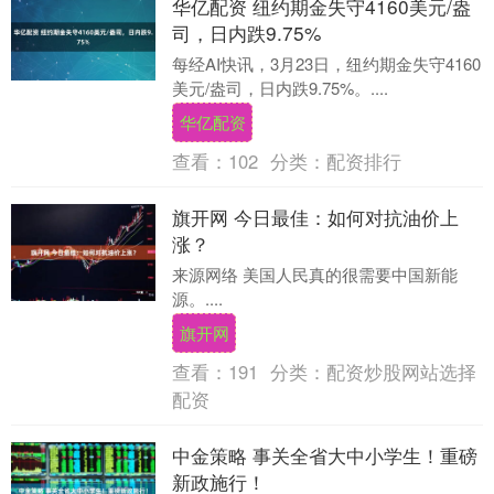
华亿配资 纽约期金失守4160美元/盎
司，日内跌9.75%
每经AI快讯，3月23日，纽约期金失守4160
美元/盎司，日内跌9.75%。....
华亿配资
查看：
102
分类：
配资排行
旗开网 今日最佳：如何对抗油价上
涨？
来源网络 美国人民真的很需要中国新能
源。....
旗开网
查看：
191
分类：
配资炒股网站选择
配资
中金策略 事关全省大中小学生！重磅
新政施行！