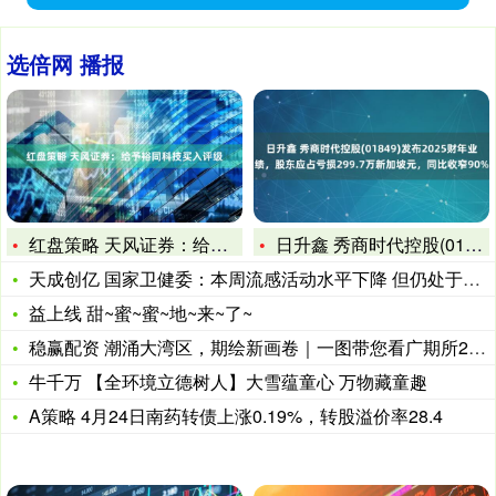
选倍网 播报
红盘策略 天风证券：给予裕同科技买入评级
日升鑫 秀商时代控股(01849)发布2025财年业绩，股东
天成创亿 国家卫健委：本周流感活动水平下降 但仍处于高流行水
益上线 甜~蜜~蜜~地~来~了~
稳赢配资 潮涌大湾区，期绘新画卷｜一图带您看广期所2025年
牛千万 【全环境立德树人】大雪蕴童心 万物藏童趣
A策略 4月24日南药转债上涨0.19%，转股溢价率28.4