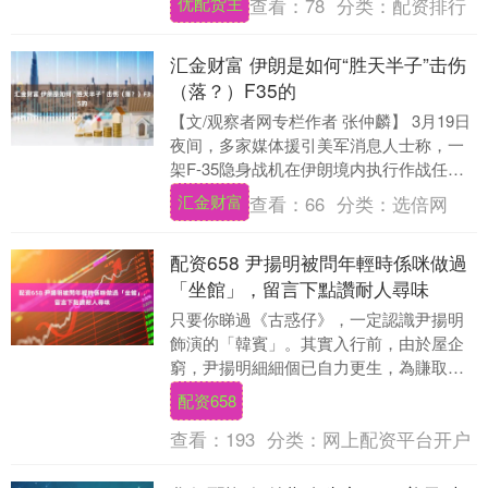
优配货主
查看：
78
分类：
配资排行
名的变化，就是中国....
汇金财富 伊朗是如何“胜天半子”击伤
（落？）F35的
【文/观察者网专栏作者 张仲麟】 3月19日
夜间，多家媒体援引美军消息人士称，一
架F-35隐身战机在伊朗境内执行作战任务
时被击中。而随后美军中央司令部发言人
汇金财富
查看：
66
分类：
选倍网
也证....
配资658 尹揚明被問年輕時係咪做過
「坐館」，留言下點讚耐人尋味
只要你睇過《古惑仔》，一定認識尹揚明
飾演的「韓賓」。其實入行前，由於屋企
窮，尹揚明細細個已自力更生，為賺取零
用錢，做過很多份工作，12歲就開始茶餐
配资658
廳送外賣，之後....
查看：
193
分类：
网上配资平台开户