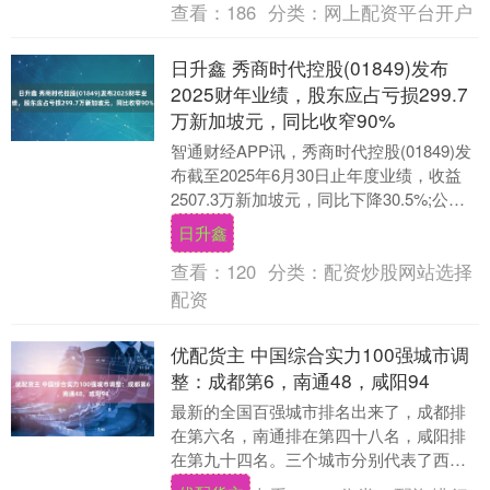
查看：
186
分类：
网上配资平台开户
日升鑫 秀商时代控股(01849)发布
2025财年业绩，股东应占亏损299.7
万新加坡元，同比收窄90%
智通财经APP讯，秀商时代控股(01849)发
布截至2025年6月30日止年度业绩，收益
2507.3万新加坡元，同比下降30.5%;公司
拥有人 应占亏损299.....
日升鑫
查看：
120
分类：
配资炒股网站选择
配资
优配货主 中国综合实力100强城市调
整：成都第6，南通48，咸阳94
最新的全国百强城市排名出来了，成都排
在第六名，南通排在第四十八名，咸阳排
在第九十四名。三个城市分别代表了西
部、东部和北部不同的发展道路，它们排