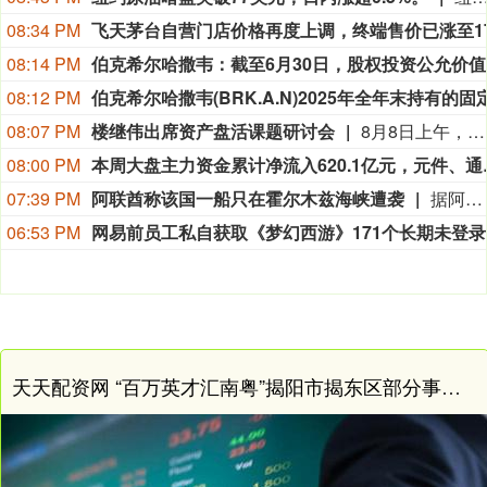
08:34 PM
08:14 PM
伯克希尔
08:12 PM
08:07 PM
楼继伟出席资产盘活课题研讨会
8月8日上午，全球财富管理论坛在京召开“地方国有存量资产盘活进展、难点与策略”课题研讨会，楼继伟出席会议并做总结发言。楼继伟在发言中表示，盘活国有资产既是近期的当务之急，也是一项长期性的战略任务。当前我国GDP平减指数阶段性承压走低，财政维持紧平衡格局的压力持续攀升；我国税收结构以间接税为主体，税收收入增速显著弱于名义GDP增速，财政内生增收动能受限。叠加土地财政收入大幅收缩，地方隐性债务化解、长期限国债常态化发行带来的利息支出刚性上涨，收支两端压力持续凸显。综合多重现实约束来看，国有存量资产盘活并非短期应急手段，而是一项需要常态化、长效化推进的重点工作。（全球财富管理论坛）
08:00 PM
本周大盘主力资金累计净流入
07:39 PM
阿联酋称该国一船只在霍尔木兹海峡遭袭
据阿联酋通讯社8月8日报道，阿布扎比国家石油公司证实，该公司一艘船只当天凌晨在通过霍尔木兹海峡时遭导弹袭击。阿布扎比国家石油公司说，袭击未造成人员受伤，目前局面可控。该公司并未提供遭袭船只具体类型、导弹来源以及船只受损情况等更多细节。（新华社）
06:53 PM
网易
天天配资网 “百万英才汇南粤”揭阳市揭东区部分事业单位2025年公开招聘工作人员面试公告