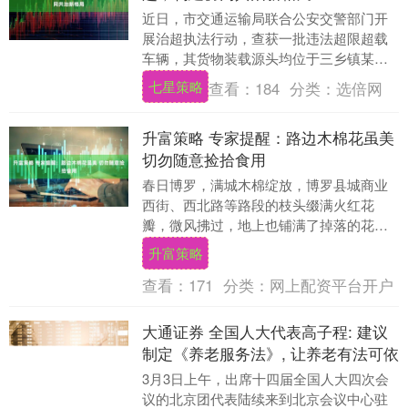
近日，市交通运输局联合公安交警部门开
展治超执法行动，查获一批违法超限超载
车辆，其货物装载源头均位于三乡镇某排
洪渠工程，市交通运输局第一时间联合市
七星策略
查看：
184
分类：
选倍网
水务局开展执法检....
升富策略 专家提醒：路边木棉花虽美
切勿随意捡拾食用
春日博罗，满城木棉绽放，博罗县城商业
西街、西北路等路段的枝头缀满火红花
瓣，微风拂过，地上也铺满了掉落的花
朵，成为春日里亮眼的风景，吸引不少市
升富策略
民驻足观赏，也有不少....
查看：
171
分类：
网上配资平台开户
大通证券 全国人大代表高子程: 建议
制定《养老服务法》, 让养老有法可依
3月3日上午，出席十四届全国人大四次会
议的北京团代表陆续来到北京会议中心驻