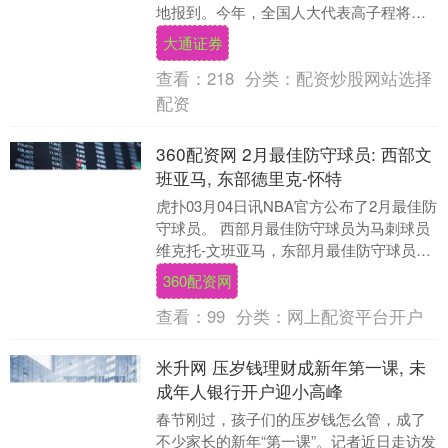
地报到。今年，全国人大代表高子程将目
光聚焦在养老领域。“关心老年人，关注老
大通证券
龄社会，亦是....
查看：
218
分类：
配资炒股网站选择
配资
360配资网 2月最佳防守球员: 西部文
班亚马, 东部德里克-怀特
虎扑03月04日讯NBA官方公布了2月最佳防
守球员。 西部月最佳防守球员为马刺球员
维克托-文班亚马，东部月最佳防守球员为
凯尔特人球员德里克-怀特。 在此期间，
360配资网
文....
查看：
99
分类：
网上配资平台开户
米升网 压岁钱理财成新年第一课, 未
成年人银行开户迎小高峰
春节刚过，孩子们的压岁钱怎么管，成了
不少家长的新年“第一课”。记者近日走访发