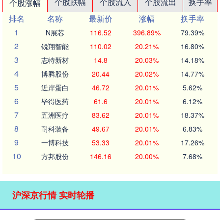
个股跌幅
个股流入
个股流出
换手率
个股涨幅
排名
名称
最新价
涨幅
换手率
1
N展芯
116.52
396.89%
79.39%
2
锐翔智能
110.02
20.21%
16.80%
3
志特新材
14.8
20.03%
14.18%
4
博腾股份
20.44
20.02%
14.77%
5
近岸蛋白
46.72
20.01%
5.62%
6
毕得医药
61.6
20.01%
6.12%
7
五洲医疗
83.62
20.01%
18.37%
8
耐科装备
49.67
20.01%
6.83%
9
一博科技
53.33
20.01%
17.26%
10
方邦股份
146.16
20.00%
7.68%
沪深京行情 实时轮播