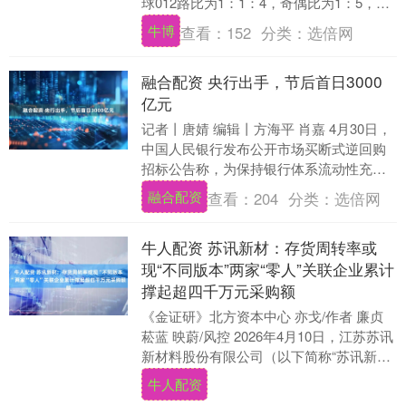
球012路比为1：1：4，奇偶比为1：5，和
值为135，跨度为30，蓝....
牛博
查看：
152
分类：
选倍网
融合配资 央行出手，节后首日3000
亿元
记者丨唐婧 编辑丨方海平 肖嘉 4月30日，
中国人民银行发布公开市场买断式逆回购
招标公告称，为保持银行体系流动性充
裕，2026年5月6日，中国人民银行将以固
融合配资
查看：
204
分类：
选倍网
定数....
牛人配资 苏讯新材：存货周转率或
现“不同版本”两家“零人”关联企业累计
撑起超四千万元采购额
《金证研》北方资本中心 亦戈/作者 廉贞
菘蓝 映蔚/风控 2026年4月10日，江苏苏讯
新材料股份有限公司（以下简称“苏讯新
材”）发布关于预计2026年日常性....
牛人配资