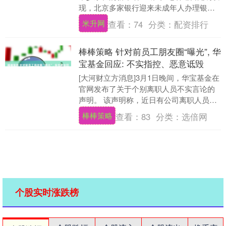
现，北京多家银行迎来未成年人办理银行
卡的小高峰。不少家长认为，帮孩子开立
米升网
查看：
74
分类：
配资排行
专属账户，不....
棒棒策略 针对前员工朋友圈“曝光”, 华
宝基金回应: 不实指控、恶意诋毁
[大河财立方消息]3月1日晚间，华宝基金在
官网发布了关于个别离职人员不实言论的
声明。 该声明称，近日有公司离职人员通
过个人社交媒体平台发布关于公司及公司
棒棒策略
查看：
83
分类：
选倍网
员工的负....
个股实时涨跌榜