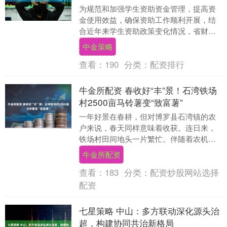
为规范和加强学生资助资金管理，提高资
金使用效益，确保资助工作顺利开展，结
合近年来学生资助政策变化情况，省财政
厅联合省教育厅、省人力资源社会保障
中金策略
厅、省退役军人事务....
查看：
190
分类：
配资排行
牛金所配资 春收好“丰”景！石湾铁场
村2500亩马铃薯变“致富薯”
一年好景在春耕，但对博罗县石湾镇的农
户来说，春天同样意味着收获。连日来，
铁场村田间地头一片繁忙。伴随着农机轰
鸣，一颗颗金黄圆润的马铃薯从泥土中翻
牛金所配资
出，村民们紧随其....
查看：
183
分类：
配资炒股网站选择
配资
七星策略 中山：多方联动深化源头治
超，构建协同共治新格局