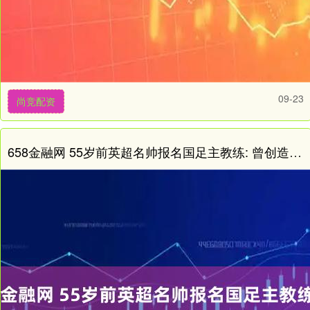
09-23
尚竞配资
658金融网 55岁前英超名帅报名国足主教练: 曾创造英超最年轻主帅纪录!