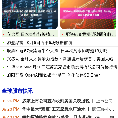
兴启网 日本央行行长植田和男：通胀目标渐近 将寻求进一步加息
配资658 尹揚明被問年輕時係咪做過「坐館」，留言下點讚耐人
添盈聚富 10月5日西甲5场数据前瞻
股票king 57天染遍半个大洋! 日本核污水排海超13万吨
兴盛网 全球人才竞争力指数：新加坡跃居榜首，美国大幅下滑到第
牛博 2025年5月13日江苏凌家塘市场发展有限公司价格行情
旭阳配资 OpenAI和软银向“星门”合作伙伴SB Ener
全球股市快讯
09:26 PM
多家上市公司宣布收到美国关税退税
上市公司公告显示，自7月以来，多家公司宣布已经收到美国关税退税。根据美国最高法院今年2月裁定，《国际紧急经济权力法》不授权总统征收大规模关税。美国国际贸易法院随后下令海关办理相关退款。海关与边境保护局4月20日启动第一阶段退款工作，首批退款于5月11日前后发放。美国海关与边境保护局官员本月4日披露的信息显示，截至7月底，该部门已处理完毕约1000亿美元关税的退款流程并把相关信息提供给财政部用于付款。（中新社）
09:23 PM
华中最大“双膜”工艺应急水厂通水
据“三峡小微”公众号消息，8月8日，由三峡集团所属长江环保集团、武汉市水务集团等共同投资建设的华中地区规模最大的“双膜”工艺应急水厂——武汉梁子湖应急水厂并网通水，标志着武汉市江南区域正式构建起“一江一湖”双水源互为备援、灵活调度的供水新格局，为片区660万市民用水安全提供坚实保障。
08:43 PM
纽约原油暗盘突破77美元，日内涨超0.5%。
纽约原油暗盘突破77美元，日内涨超0.